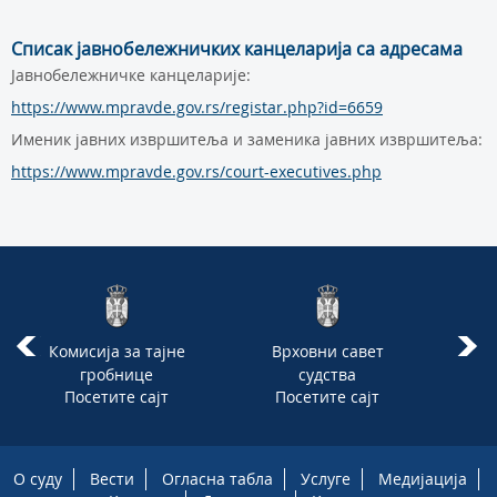
Списак јавнобележничких канцеларија са адресама
Јавнобележничке канцеларије:
https://www.mpravde.gov.rs/registar.php?id=6659
Именик јавних извршитеља и заменика јавних извршитеља:
https://www.mpravde.gov.rs/court-executives.php
Комисија за тајне
Врховни савет
Ја
гробнице
судства
Посетите сајт
Посетите сајт
П
О суду
Вести
Огласна табла
Услуге
Медијација