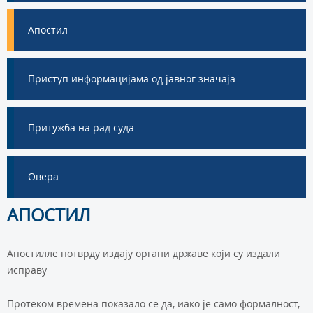
Апостил
Приступ информацијама од јавног значаја
Притужба на рад суда
Овера
АПОСТИЛ
Апостилле потврду издају органи државе који су издали
исправу
Протеком времена показало се да, иако је само формалност,