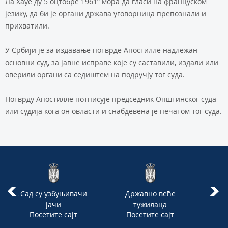
Ла Хаyе ду 5 оцтобре 1961“ мора да гласи на француском
језику, да би је органи држава уговорница препознали и
прихватили.
У Србији је за издавање потврде Апостилле надлежан
основни суд, за јавне исправе које су саставили, издали или
оверили органи са седиштем на подручју тог суда.
Потврду Апостилле потписује председник Општинског суда
или судија кога он овласти и снабдевена је печатом тог суда.
Сад су узбуњивачи
Државно веће
јачи
тужилаца
Посетите сајт
Посетите сајт
П