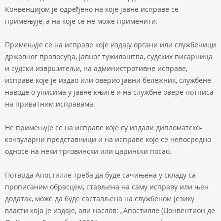
Конвенцијом је одређено на које јавне исправе се
примењује, а на које се не може применити.
Примењује се на исправе које издају органи или службеници
државног правосуђа, јавног тужилаштва, судских писарница
и судски извршитељи, на административне исправе,
исправе које је издао или оверио јавни бележник, службене
наводе о уписима у јавне књиге и на службне овере потписа
на приватним исправама.
Не примењује се на исправе које су издали дипломатско-
конзуларни представници и на исправе које се непосредно
односе на неки трговински или царински посао.
Потврда Апостилле треба да буде сачињена у складу са
прописаним обрасцем, стављена на саму исправу или њен
додатак, може да буде састављена на службеном језику
власти која је издаје, али наслов: „Апостилле (Цонвентион де