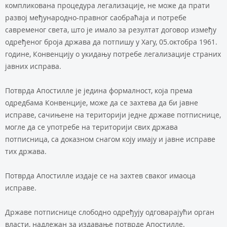
компликована процедура легализације, не може да прати
развој међународно-правног саобраћаја и потребе
савременог света, што је имало за резултат договор између
одређеног броја држава да потпишу у Хагу, 05.октобра 1961.
године, Конвенцију о укидању потребе легализације страних
јавних исправа.
Потврда Апостилле је једина формалност, која према
одредбама Конвенције, може да се захтева да би јавне
исправе, сачињене на територији једне државе потписнице,
могле да се употребе на територији свих држава
потписница, са доказном снагом коју имају и јавне исправе
тих држава.
Потврда Апостилле издаје се на захтев сваког имаоца
исправе.
Државе потписнице слободно одређују одговарајући орган
власти, надлежан за издавање потврде Апостилле.