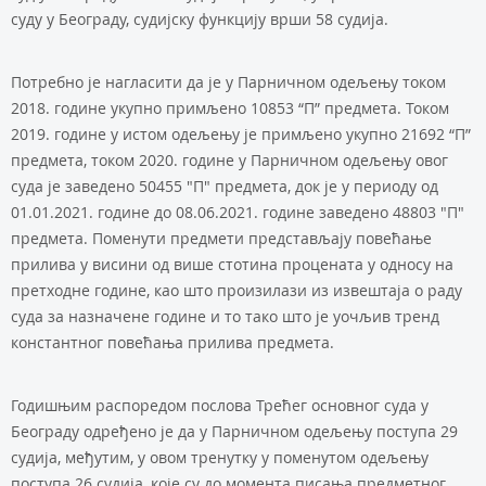
суду у Београду, судијску функцију врши 58 судија.
Потребно је нагласити да је у Парничном одељењу током
2018. године укупно примљено 10853 “П” предмета. Током
2019. године у истом одељењу је примљено укупно 21692 “П”
предмета, током 2020. године у Парничном одељењу овог
суда је заведено 50455 "П" предмета, док је у периоду од
01.01.2021. године до 08.06.2021. године заведено 48803 "П"
предмета. Поменути предмети представљају повећање
прилива у висини од више стотина процената у односу на
претходне године, као што произилази из извештаја о раду
суда за назначене године и то тако што је уочљив тренд
константног повећања прилива предмета.
Годишњим распоредом послова Трећег основног суда у
Београду одређено је да у Парничном одељењу поступа 29
судија, међутим, у овом тренутку у поменутом одељењу
поступа 26 судија, које су до момента писања предметног