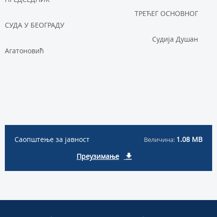
ТРЕЋЕГ ОСНОВНОГ
СУДА У БЕОГРАДУ
Судија Душан
Агатоновић
Саопштење за јавност
1.08 MB
Величина:
Преузимање