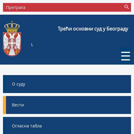
Трећи основни суд у Београду
L
☰
О суду
Вести
Огласна табла