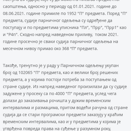
саопштења, односно у периоду од 01.01.2021. године до
08.06.2021. године примиле по 1952 "П" предмета. Поред "П"
предмета, судије парничног одељења су одређене да
поступају и по предметима уписника "Пл", "Прр", "Прр1" као
и "Р4п". Сходно напред наведеном приливу, током 2021.
године просечно је сваки судија парничног одељења на
месечном нивоу примао око 368 “П” предмета.
Такође, тренутно је у раду у Парничном одељењу укупан
број од 102065 "П" предмета, као и велики број решених
предмета, а у којима постоји потреба за поступањем од
стране судије. Из напред наведеног произилази да су судије
задужене у просеку са по 4000 "П" предмета, услед чега
долази до заказивања рочишта у дужим временским
интервалима и размацима, притом водећи рачуна од стране
судија да се стари програмски предмети заказују у краћим
временским интервалима, као и у предметима у којима је
утврђена повреда права на суђење у разумном року,