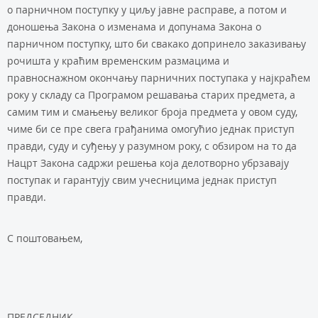
о парничном поступку у циљу јавне расправе, а потом и
доношења Закона о изменама и допунама Закона о
парничном поступку, што би свакако допринело заказивању
рочишта у краћим временским размацима и
правноснажном окончању парничних поступака у најкраћем
року у складу са Програмом решавања старих предмета, а
самим тим и смањењу великог броја предмета у овом суду,
чиме би се пре свега грађанима омогућио једнак приступ
правди, суду и суђењу у разумном року, с обзиром на то да
Нацрт Закона садржи решења која делотворно убрзавају
поступак и гарантују свим учесницима једнак приступ
правди.
С поштовањем,
ПРЕДСЕДНИК