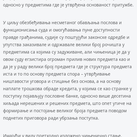
односно у предметима где је утврђена основаност притужбе.
У циљу обезбеђивања несметаног обављања послова и
функционисања суда и омогућавања пуне доступности
правде грађанима, судије су поштујући законске одредбе и
упутства заказивале и одржавале велики број рочишта у
предметима са којима су задуживане, али чињеница је да у
овом суду егзистира огроман прилив нових предмета као и
да је у раду велики број предмета где је структура предмета
иста и то по основу предмета спора – утврђивање
ништавости уговора и стицање без основа, а на основу
наплате трошкова обраде кредита, у којима се као странке у
поступку појављују пословне банке, односно више десетина
хиљада нерешених и решених предмета, што опет утиче на
формирање и постојање великог броја предмета поводом
поднетих приговора ради убрзања поступка.
Имајући у виду претходно изложено чињенично стање,