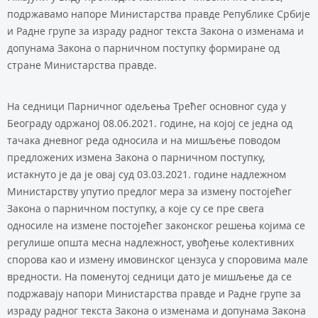
подржавамо напоре Министарства правде Републике Србије
и Радне групе за израду радног текста Закона о изменама и
допунама Закона о парничном поступку формиране од
стране Министарства правде.
На седници Парничног одељења Трећег основног суда у
Београду одржаној 08.06.2021. године, на којој се једна од
тачака дневног реда односила и на мишљење поводом
предложених измена Закона о парничном поступку,
истакнуто је да је овај суд 03.03.2021. године надлежном
Министарству упутио предлог мера за измену постојећег
Закона о парничном поступку, а које су се пре свега
односиле на измене постојећег законског решења којима се
регулише општа месна надлежност, увођење колективних
спорова као и измену имовинског цензуса у споровима мале
вредности. На поменутој седници дато је мишљење да се
подржавају напори Министарства правде и Радне групе за
израду радног текста Закона о изменама и допунама Закона